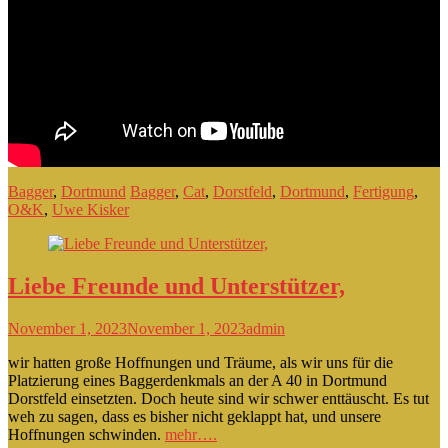
Bagger
,
Dortmund
Bagger
,
Cat
,
Dorstfeld
,
Dortmund
,
Fertigung
,
O&K
,
Uwe Kisker
Liebe Freunde und Unterstützer,
November 1, 2023
November 1, 2023
admin
wir hatten große Hoffnungen und Träume, als wir uns für die
Platzierung eines Baggerdenkmals an der A 40 in Dortmund
Dorstfeld einsetzten. Doch heute sind wir schwer enttäuscht. Es tut
weh zu sagen, dass es bisher nicht geklappt hat, und unsere
Hoffnungen schwinden.
mehr….