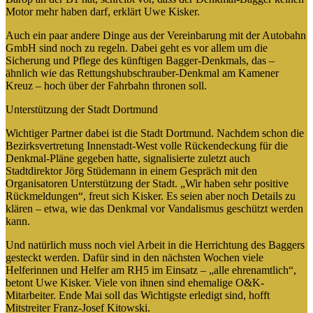
Motor mehr haben darf, erklärt Uwe Kisker.
Auch ein paar andere Dinge aus der Vereinbarung mit der Autobahn
GmbH sind noch zu regeln. Dabei geht es vor allem um die
Sicherung und Pflege des künftigen Bagger-Denkmals, das –
ähnlich wie das Rettungshubschrauber-Denkmal am Kamener
Kreuz – hoch über der Fahrbahn thronen soll.
Unterstützung der Stadt Dortmund
Wichtiger Partner dabei ist die Stadt Dortmund. Nachdem schon die
Bezirksvertretung Innenstadt-West volle Rückendeckung für die
Denkmal-Pläne gegeben hatte, signalisierte zuletzt auch
Stadtdirektor Jörg Stüdemann in einem Gespräch mit den
Organisatoren Unterstützung der Stadt. „Wir haben sehr positive
Rückmeldungen“, freut sich Kisker. Es seien aber noch Details zu
klären – etwa, wie das Denkmal vor Vandalismus geschützt werden
kann.
Und natürlich muss noch viel Arbeit in die Herrichtung des Baggers
gesteckt werden. Dafür sind in den nächsten Wochen viele
Helferinnen und Helfer am RH5 im Einsatz – „alle ehrenamtlich“,
betont Uwe Kisker. Viele von ihnen sind ehemalige O&K-
Mitarbeiter. Ende Mai soll das Wichtigste erledigt sind, hofft
Mitstreiter Franz-Josef Kitowski.