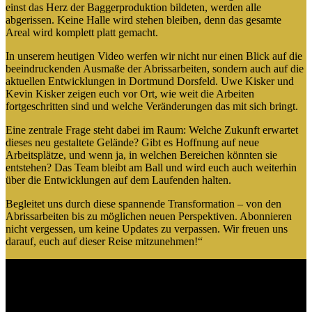
einst das Herz der Baggerproduktion bildeten, werden alle
abgerissen. Keine Halle wird stehen bleiben, denn das gesamte
Areal wird komplett platt gemacht.
In unserem heutigen Video werfen wir nicht nur einen Blick auf die
beeindruckenden Ausmaße der Abrissarbeiten, sondern auch auf die
aktuellen Entwicklungen in Dortmund Dorsfeld. Uwe Kisker und
Kevin Kisker zeigen euch vor Ort, wie weit die Arbeiten
fortgeschritten sind und welche Veränderungen das mit sich bringt.
Eine zentrale Frage steht dabei im Raum: Welche Zukunft erwartet
dieses neu gestaltete Gelände? Gibt es Hoffnung auf neue
Arbeitsplätze, und wenn ja, in welchen Bereichen könnten sie
entstehen? Das Team bleibt am Ball und wird euch auch weiterhin
über die Entwicklungen auf dem Laufenden halten.
Begleitet uns durch diese spannende Transformation – von den
Abrissarbeiten bis zu möglichen neuen Perspektiven. Abonnieren
nicht vergessen, um keine Updates zu verpassen. Wir freuen uns
darauf, euch auf dieser Reise mitzunehmen!“