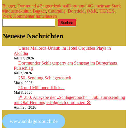
Bagger
,
Dortmund
#BaggerdenkmalDortmund #GemeinsamStark
#Industriekultur
,
Bagger
,
Caterpilla
,
Dorstfeld
,
O&K
,
TEREX
,
Werk
Kommentar hinterlassen
Suchen
Suchen
Neueste Nachrichten
Unser Mallorca-Urlaub im Hotel Orquidea Playa in
Alcúdia
Juli 17, 2026
Dortmunder Schlagerparty am Samstag im Bürgerhaus
Pulsschlag
Juli 2, 2026
250. Sendung Schlagercouch
Mai 4, 2026
5€ und Millionen Klicks..
Mai 3, 2026
🎉 250. Ausgabe der „Schlagercouch“ – Jubiläumssendung
mit Olaf Henning erfolgreich produziert 🎤
April 26, 2026
www.schlagercouch.de