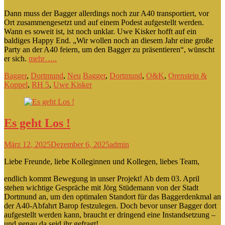
Dann muss der Bagger allerdings noch zur A40 transportiert, vor
Ort zusammengesetzt und auf einem Podest aufgestellt werden.
Wann es soweit ist, ist noch unklar. Uwe Kisker hofft auf ein
baldiges Happy End. „Wir wollen noch an diesem Jahr eine große
Party an der A40 feiern, um den Bagger zu präsentieren“, wünscht
er sich.
mehr…..
Bagger
,
Dortmund
,
Neu
Bagger
,
Dortmund
,
O&K
,
Orenstein &
Koppel
,
RH 5
,
Uwe Kisker
Es geht Los !
März 12, 2025
Dezember 6, 2025
admin
Liebe Freunde, liebe Kolleginnen und Kollegen, liebes Team,
endlich kommt Bewegung in unser Projekt! Ab dem 03. April
stehen wichtige Gespräche mit Jörg Stüdemann von der Stadt
Dortmund an, um den optimalen Standort für das Baggerdenkmal an
der A40-Abfahrt Barop festzulegen. Doch bevor unser Bagger dort
aufgestellt werden kann, braucht er dringend eine Instandsetzung –
und genau da seid ihr gefragt!