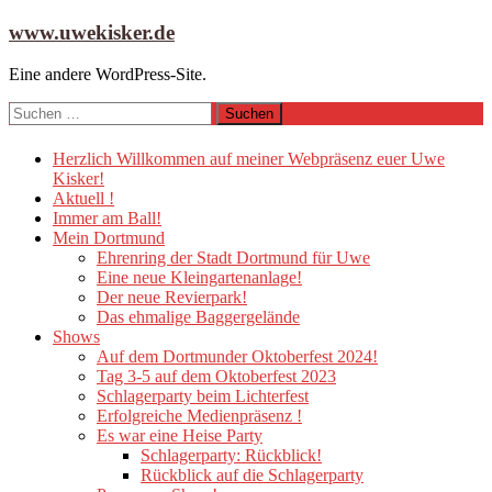
Zum
www.uwekisker.de
Inhalt
springen
Eine andere WordPress-Site.
Suchen
nach:
Herzlich Willkommen auf meiner Webpräsenz euer Uwe
Kisker!
Aktuell !
Immer am Ball!
Mein Dortmund
Ehrenring der Stadt Dortmund für Uwe
Eine neue Kleingartenanlage!
Der neue Revierpark!
Das ehmalige Baggergelände
Shows
Auf dem Dortmunder Oktoberfest 2024!
Tag 3-5 auf dem Oktoberfest 2023
Schlagerparty beim Lichterfest
Erfolgreiche Medienpräsenz !
Es war eine Heise Party
Schlagerparty: Rückblick!
Rückblick auf die Schlagerparty