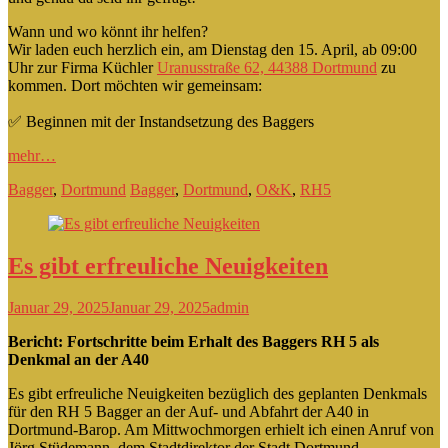
Wann und wo könnt ihr helfen?
Wir laden euch herzlich ein, am Dienstag den 15. April, ab 09:00
Uhr zur Firma Küchler
Uranusstraße 62, 44388 Dortmund
zu
kommen. Dort möchten wir gemeinsam:
✅ Beginnen mit der Instandsetzung des Baggers
mehr…
Bagger
,
Dortmund
Bagger
,
Dortmund
,
O&K
,
RH5
Es gibt erfreuliche Neuigkeiten
Januar 29, 2025
Januar 29, 2025
admin
Bericht: Fortschritte beim Erhalt des Baggers RH 5 als
Denkmal an der A40
Es gibt erfreuliche Neuigkeiten bezüglich des geplanten Denkmals
für den RH 5 Bagger an der Auf- und Abfahrt der A40 in
Dortmund-Barop. Am Mittwochmorgen erhielt ich einen Anruf von
Jörg Stüdemann, dem Stadtdirektor der Stadt Dortmund.