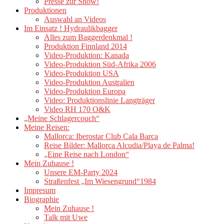
Presse zur Show!
Produktionen
Auswahl an Videos
Im Einsatz ! Hydraulikbagger
Alles zum Baggerdenkmal !
Produktion Finnland 2014
Video-Produktion: Kanada
Video-Produktion Süd-Afrika 2006
Video-Produktion USA
Video-Produktion Australien
Video-Produktion Europa
Video: Produktionslinie Langträger
Video RH 170 O&K
„Meine Schlagercouch“
Meine Reisen:
Mallorca: Iberostar Club Cala Barca
Reise Bilder: Mallorca Alcudia/Playa de Palma!
„Eine Reise nach London“
Mein Zuhause !
Unsere EM-Party 2024
Straßenfest „Im Wiesengrund“1984
Impresum
Biographie
Mein Zuhause !
Talk mit Uwe