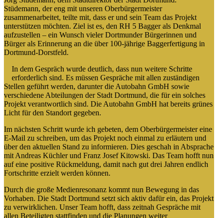
Stüdemann, der eng mit unseren Oberbürgermeister
zusammenarbeitet, teilte mit, dass er und sein Team das Projekt
unterstützen möchten. Ziel ist es, den RH 5 Bagger als Denkmal
aufzustellen – ein Wunsch vieler Dortmunder Bürgerinnen und
Bürger als Erinnerung an die über 100-jährige Baggerfertigung in
Dortmund-Dorstfeld.
In dem Gespräch wurde deutlich, dass nun weitere Schritte
erforderlich sind. Es müssen Gespräche mit allen zuständigen
Stellen geführt werden, darunter die Autobahn GmbH sowie
verschiedene Abteilungen der Stadt Dortmund, die für ein solches
Projekt verantwortlich sind. Die Autobahn GmbH hat bereits grünes
Licht für den Standort gegeben.
Im nächsten Schritt wurde ich gebeten, dem Oberbürgermeister eine
E-Mail zu schreiben, um das Projekt noch einmal zu erläutern und
über den aktuellen Stand zu informieren. Dies geschah in Absprache
mit Andreas Küchler und Franz Josef Kitowski. Das Team hofft nun
auf eine positive Rückmeldung, damit nach gut drei Jahren endlich
Fortschritte erzielt werden können.
Durch die große Medienresonanz kommt nun Bewegung in das
Vorhaben. Die Stadt Dortmund setzt sich aktiv dafür ein, das Projekt
zu verwirklichen. Unser Team hofft, dass zeitnah Gespräche mit
allen Beteiligten stattfinden und die Planungen weiter