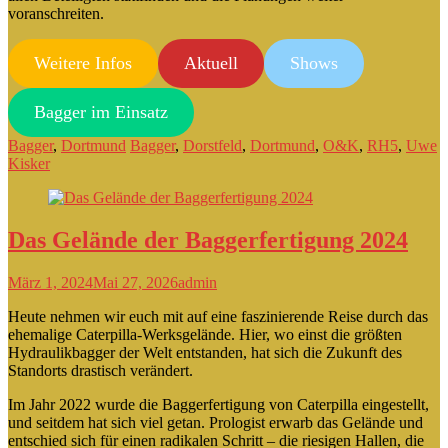
voranschreiten.
Weitere Infos
Aktuell
Shows
Bagger im Einsatz
Bagger
,
Dortmund
Bagger
,
Dorstfeld
,
Dortmund
,
O&K
,
RH5
,
Uwe
Kisker
Das Gelände der Baggerfertigung 2024
März 1, 2024
Mai 27, 2026
admin
Heute nehmen wir euch mit auf eine faszinierende Reise durch das
ehemalige Caterpilla-Werksgelände. Hier, wo einst die größten
Hydraulikbagger der Welt entstanden, hat sich die Zukunft des
Standorts drastisch verändert.
Im Jahr 2022 wurde die Baggerfertigung von Caterpilla eingestellt,
und seitdem hat sich viel getan. Prologist erwarb das Gelände und
entschied sich für einen radikalen Schritt – die riesigen Hallen, die