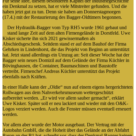
Für seine Idee, diesem besonderen Kapitel der Industriegeschichte
ein Denkmal zu setzen, hat er viele Mitstreiter gefunden. Und die
haben jetzt gut zu tun. Denn sie haben am Donnerstagmorgen
(17.4.) mit der Restaurierung des Bagger-Oldtimers begonnen.
Der Hydraulik-Bagger vom Typ RH5 wurde 1961 gebaut und
stand lange Zeit auf dem alten Firmengelände in Dorstfeld. Uwe
Kisker sicherte ihn sich 2021 gewissermaßen als
Abschiedsgeschenk. Seitdem stand er auf dem Bauhof der Firma
Gehrken in Lindenhorst, die das Projekt von Beginn an unterstützt
hat. Jetzt stand allerdings ein Umzug an: Seit dieser Woche hat der
Bagger sein neues Domizil auf dem Gelände der Firma Küchler in
Bövinghausen, die Container, Baumaschinen und Baustoffe
vertreibt. Firmenchef Andreas Küchler unterstützt das Projekt
ebenfalls nach Kräften.
In einer Halle kann der „Oldie“ nun auf einem eigens hergerichteten
Rollwagen aus dem Nahverkehrsmuseum wettergeschützt
aufbereitet werden. „Er wird vor allem sauber gemacht“, erklärt
Uwe Kisker. Später soll er neu lackiert und wieder mit den O&K-
Logos verziert werden. Auch die Fenster müssen eventuell erneuert
werden.
Vor allem aber wurde der Motor ausgebaut. Der Vertrag mit der
Autobahn GmbH, die die Hoheit über das Gelände an der Abfahrt
Barop an der B1 hat, schreibt vor, dass der Denkmal-Bagger keinen