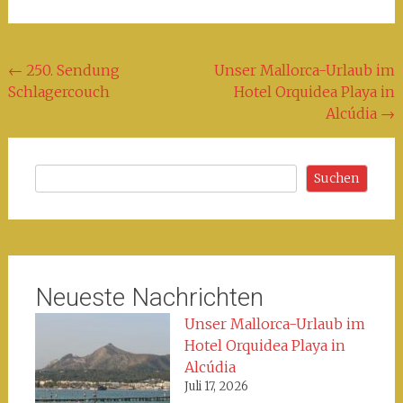
Beitragsnavigation
←
250. Sendung
Unser Mallorca-Urlaub im
Schlagercouch
Hotel Orquidea Playa in
Alcúdia
→
Suchen
Suchen
Neueste Nachrichten
Unser Mallorca-Urlaub im
Hotel Orquidea Playa in
Alcúdia
Juli 17, 2026