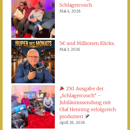
Schlagercouch
Mai 4, 2026
5€ und Millionen Klicks..
Mai 3, 2026
250. Ausgabe der
„Schlagercouch“ –
Jubiläumssendung mit
Olaf Henning erfolgreich
produziert
April 26, 2026