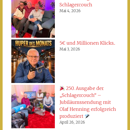
Schlagercouch
Mai 4, 2026
5€ und Millionen Klicks..
Mai 3, 2026
250. Ausgabe der
„Schlagercouch“ –
Jubiläumssendung mit
Olaf Henning erfolgreich
produziert
April 26, 2026