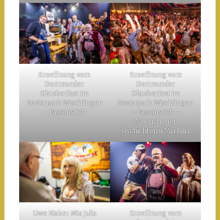
Eroeffnung vom
Eroeffnung vom
Dortmunder
Dortmunder
Oktoberfest im
Oktoberfest im
Revierpark Wischlingen
Revierpark Wischlingen
– Fassanstich
– Fassanstich –
Muenchener
Gschichten u Mia Julia
Uwe Kisker Mia Julia
Eroeffnung vom