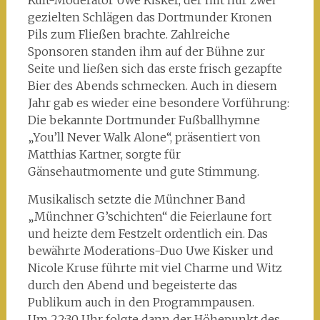
Kult-Moderator Uwe Kisker, der mit nur zwei
gezielten Schlägen das Dortmunder Kronen
Pils zum Fließen brachte. Zahlreiche
Sponsoren standen ihm auf der Bühne zur
Seite und ließen sich das erste frisch gezapfte
Bier des Abends schmecken. Auch in diesem
Jahr gab es wieder eine besondere Vorführung:
Die bekannte Dortmunder Fußballhymne
„You’ll Never Walk Alone“, präsentiert von
Matthias Kartner, sorgte für
Gänsehautmomente und gute Stimmung.
Musikalisch setzte die Münchner Band
„Münchner G’schichten“ die Feierlaune fort
und heizte dem Festzelt ordentlich ein. Das
bewährte Moderations-Duo Uwe Kisker und
Nicole Kruse führte mit viel Charme und Witz
durch den Abend und begeisterte das
Publikum auch in den Programmpausen.
Um 22:30 Uhr folgte dann der Höhepunkt des