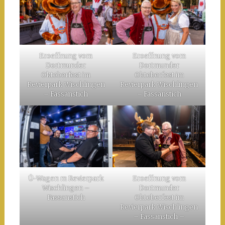
Eroeffnung vom
Eroeffnung vom
Dortmunder
Dortmunder
Oktoberfest im
Oktoberfest im
Revierpark Wischlingen
Revierpark Wischlingen
– Fassanstich
– Fassanstich
Ü-Wagen m Revierpark
Eroeffnung vom
Wischlingen –
Dortmunder
Fassanstich
Oktoberfest im
Revierpark Wischlingen
– Fassanstich –