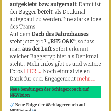
aufgeklebt bzw. aufgemalt
. Damit ist
der Bagger
bereit
, als Denkmal
aufgebaut zu werden.Eine starke Idee
des Teams:
Auf dem
Dach des Fahrerhauses
steht jetzt groß
„RH5 O&K“
, sodass
man
aus der Luft
sofort erkennt,
welcher Baggertyp hier als Denkmal
steht. . Mehr infos gibt es und weitere
Fotos
HIER…..
Noch einmal vielen
Dank für euer Engagement
mehr…..
Neue Sendungen der Schlagercouch auf
NRWision
Neue Folge der #Schlagercouch auf
NRWision!