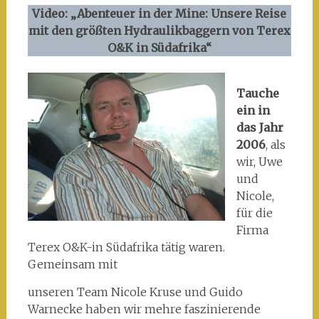
Video: „Abenteuer in der Mine: Unsere Reise
mit den größten Hydraulikbaggern von Terex
O&K in Südafrika“
Tauche
ein in
das Jahr
2006
, als
wir, Uwe
und
Nicole,
für die
Firma
Terex O&K-in Südafrika tätig waren.
Gemeinsam mit
unseren Team Nicole Kruse und Guido
Warnecke haben wir mehre faszinierende