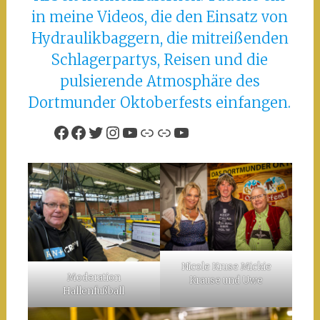
in meine Videos, die den Einsatz von
Hydraulikbaggern, die mitreißenden
Schlagerpartys, Reisen und die
pulsierende Atmosphäre des
Dortmunder Oktoberfests einfangen.
Facebook
Facebook
Twitter
Instagram
YouTube
Link
Link
YouTube
Nicole Kruse Mickie
Moderation
Krause und Uwe
Hallenfußball