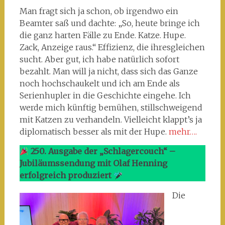
Man fragt sich ja schon, ob irgendwo ein
Beamter saß und dachte: „So, heute bringe ich
die ganz harten Fälle zu Ende. Katze. Hupe.
Zack, Anzeige raus.“ Effizienz, die ihresgleichen
sucht. Aber gut, ich habe natürlich sofort
bezahlt. Man will ja nicht, dass sich das Ganze
noch hochschaukelt und ich am Ende als
Serienhupler in die Geschichte eingehe. Ich
werde mich künftig bemühen, stillschweigend
mit Katzen zu verhandeln. Vielleicht klappt’s ja
diplomatisch besser als mit der Hupe.
mehr….
250. Ausgabe der „Schlagercouch“ –
Jubiläumssendung mit Olaf Henning
erfolgreich produziert
Die