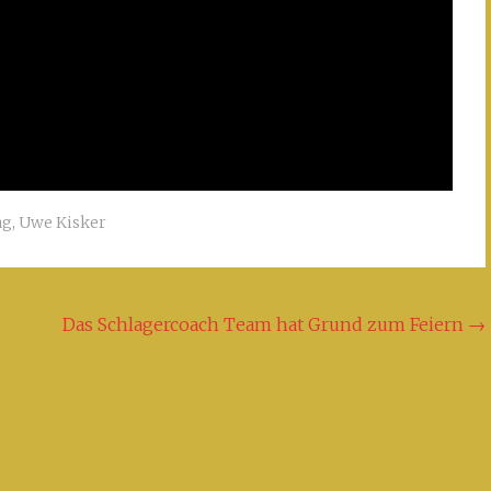
ng
,
Uwe Kisker
Das Schlagercoach Team hat Grund zum Feiern
→