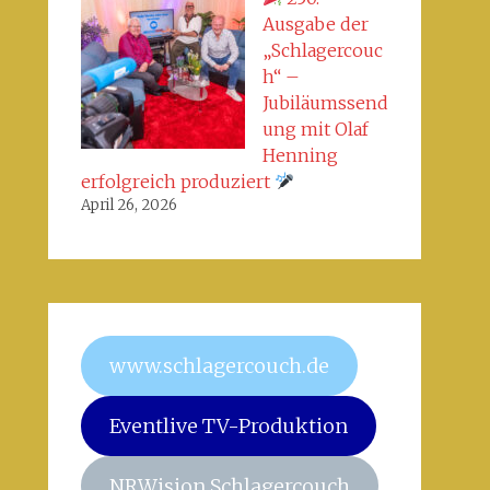
Ausgabe der
„Schlagercouc
h“ –
Jubiläumssend
ung mit Olaf
Henning
erfolgreich produziert
April 26, 2026
www.schlagercouch.de
Eventlive TV-Produktion
NRWision Schlagercouch