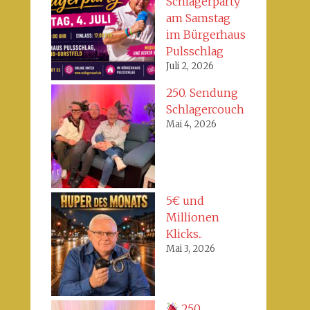
Schlagerparty
am Samstag
im Bürgerhaus
Pulsschlag
Juli 2, 2026
250. Sendung
Schlagercouch
Mai 4, 2026
5€ und
Millionen
Klicks..
Mai 3, 2026
250.