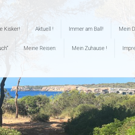
 Kisker!
Aktuell !
Immer am Ball!
Mein 
uch“
Meine Reisen:
Mein Zuhause !
Impr