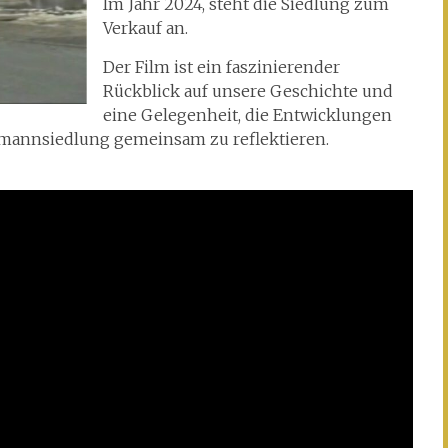
Im Jahr 2024, steht die Siedlung zum
Verkauf an.
Der Film ist ein faszinierender
Rückblick auf unsere Geschichte und
eine Gelegenheit, die Entwicklungen
mannsiedlung gemeinsam zu reflektieren.