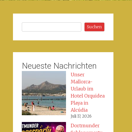
Suchen
Suchen
Neueste Nachrichten
Unser
Mallorca-
Urlaub im
Hotel Orquidea
Playa in
Alcúdia
Juli 17, 2026
Dortmunder