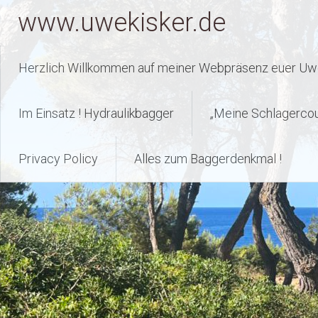
Zum
www.uwekisker.de
Inhalt
springen
Herzlich Willkommen auf meiner Webpräsenz euer Uwe
Im Einsatz ! Hydraulikbagger
„Meine Schlagerco
Privacy Policy
Alles zum Baggerdenkmal !