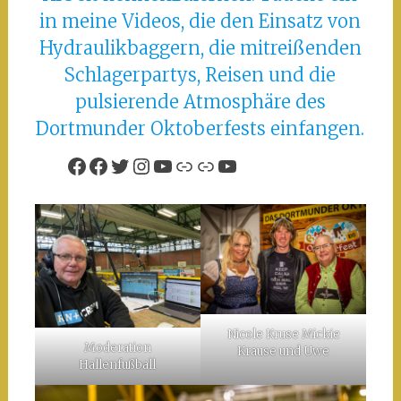
in meine Videos, die den Einsatz von
Hydraulikbaggern, die mitreißenden
Schlagerpartys, Reisen und die
pulsierende Atmosphäre des
Dortmunder Oktoberfests einfangen.
Facebook
Facebook
Twitter
Instagram
YouTube
Link
Link
YouTube
Nicole Kruse Mickie
Moderation
Krause und Uwe
Hallenfußball