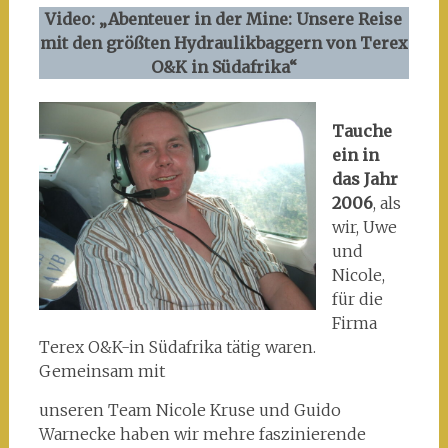
Video: „Abenteuer in der Mine: Unsere Reise
mit den größten Hydraulikbaggern von Terex
O&K in Südafrika“
Tauche
ein in
das Jahr
2006
, als
wir, Uwe
und
Nicole,
für die
Firma
Terex O&K-in Südafrika tätig waren.
Gemeinsam mit
unseren Team Nicole Kruse und Guido
Warnecke haben wir mehre faszinierende