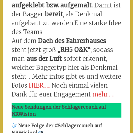
aufgeklebt bzw. aufgemalt
. Damit ist
der Bagger
bereit
, als Denkmal
aufgebaut zu werden.Eine starke Idee
des Teams:
Auf dem
Dach des Fahrerhauses
steht jetzt groß
„RH5 O&K“
, sodass
man
aus der Luft
sofort erkennt,
welcher Baggertyp hier als Denkmal
steht. . Mehr infos gibt es und weitere
Fotos
HIER…..
Noch einmal vielen
Dank für euer Engagement
mehr…..
Neue Sendungen der Schlagercouch auf
NRWision
Neue Folge der #Schlagercouch auf
NRWision!