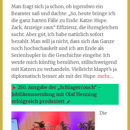
Man fragt sich ja schon, ob irgendwo ein
Beamter saß und dachte: „So, heute bringe ich
die ganz harten Fälle zu Ende. Katze. Hupe.
Zack, Anzeige raus.“ Effizienz, die ihresgleichen
sucht. Aber gut, ich habe natürlich sofort
bezahlt. Man will ja nicht, dass sich das Ganze
noch hochschaukelt und ich am Ende als
Serienhupler in die Geschichte eingehe. Ich
werde mich künftig bemühen, stillschweigend
mit Katzen zu verhandeln. Vielleicht klappt’s ja
diplomatisch besser als mit der Hupe.
mehr….
250. Ausgabe der „Schlagercouch“ –
Jubiläumssendung mit Olaf Henning
erfolgreich produziert
Die