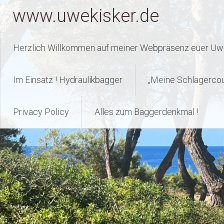
Zum
www.uwekisker.de
Inhalt
springen
Herzlich Willkommen auf meiner Webpräsenz euer Uwe
Im Einsatz ! Hydraulikbagger
„Meine Schlagerco
Privacy Policy
Alles zum Baggerdenkmal !