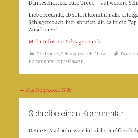
Dankeschön für eure Treue – auf weitere Sch
Liebe Freunde, ab sofort könnt ihr alle erfo
Schlagercouch, hier abrufen, die es in die To
Anschauen!
Mehr infos zur Schlagercouch…..
Dortmund
,
Schlagercouch
,
Show
Dortmu
Kommentar hinterlassen
Beitragsnavigation
←
Das Negerdorf 1985
Schreibe einen Kommentar
Deine E-Mail-Adresse wird nicht veröffentlich