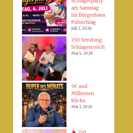
Schlagerparty
am Samstag
im Bürgerhaus
Pulsschlag
Juli 2, 2026
250. Sendung
Schlagercouch
Mai 4, 2026
5€ und
Millionen
Klicks..
Mai 3, 2026
250.