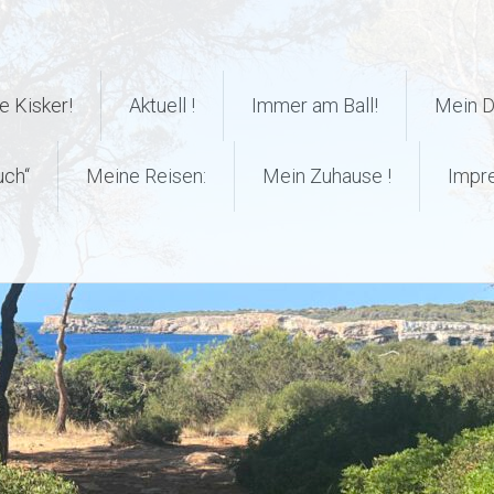
 Kisker!
Aktuell !
Immer am Ball!
Mein 
uch“
Meine Reisen:
Mein Zuhause !
Impr