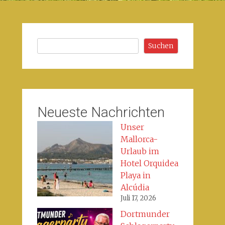
Suchen
Suchen
Neueste Nachrichten
Unser
Mallorca-
Urlaub im
Hotel Orquidea
Playa in
Alcúdia
Juli 17, 2026
Dortmunder