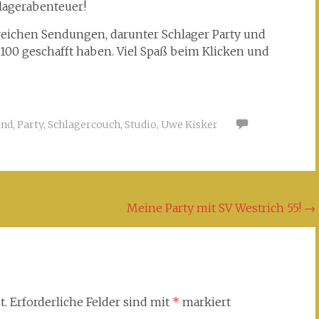
lagerabenteuer!
lgreichen Sendungen, darunter Schlager Party und
p 100 geschafft haben. Viel Spaß beim Klicken und
nd
,
Party
,
Schlagercouch
,
Studio
,
Uwe Kisker
Meine Party mit SV Westrich 55!
→
t.
Erforderliche Felder sind mit
*
markiert