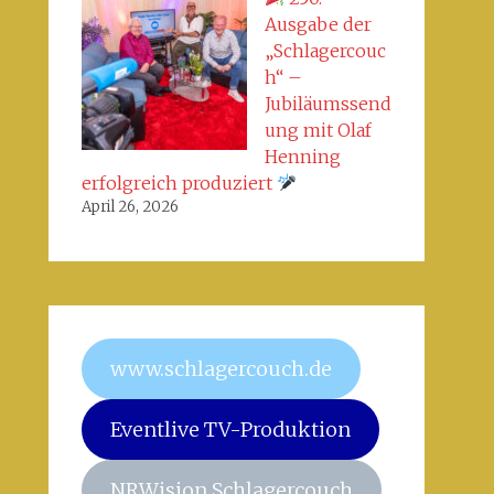
Ausgabe der
„Schlagercouc
h“ –
Jubiläumssend
ung mit Olaf
Henning
erfolgreich produziert
April 26, 2026
www.schlagercouch.de
Eventlive TV-Produktion
NRWision Schlagercouch