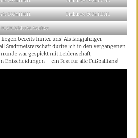
nde 2024 H.K.H.
Endrunde 2024 H.K.H.
nde 2024 H.K.H.
Endrunde 2024 H.K.H.
.K.H. Bilder St. Schütze
iegen bereits hinter uns! Als langjähriger
l Stadtmeisterschaft durfte ich in den vergangenen
runde war gespickt mit Leidenschaft,
Entscheidungen – ein Fest für alle Fußballfans!