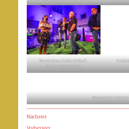
Moderation Hallenfußball-
Produk
Stadtmeisterschaft
Moderation Damen-
Nächster
Vorheriger