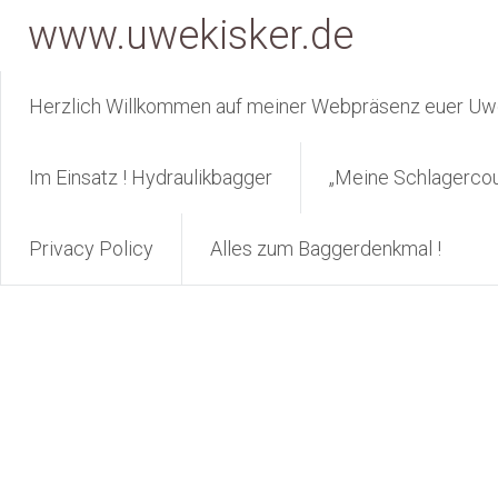
Zum
www.uwekisker.de
Inhalt
springen
Herzlich Willkommen auf meiner Webpräsenz euer Uwe
Im Einsatz ! Hydraulikbagger
„Meine Schlagerco
Privacy Policy
Alles zum Baggerdenkmal !