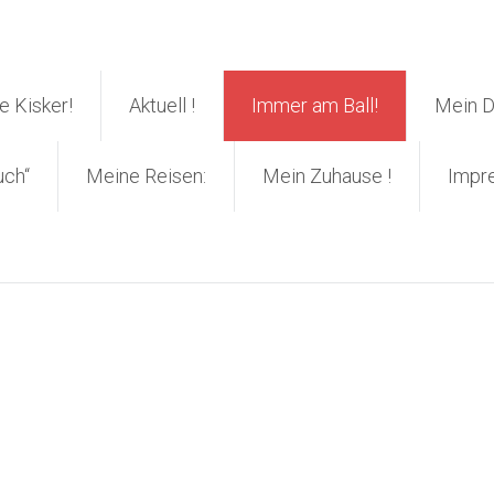
 Kisker!
Aktuell !
Immer am Ball!
Mein 
uch“
Meine Reisen:
Mein Zuhause !
Impr