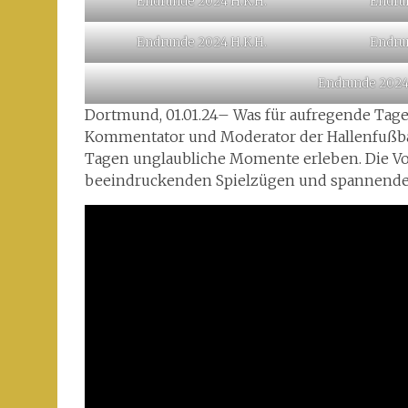
Endrunde 2024 H.K.H.
Endru
Endrunde 2024 H.K.H.
Endru
Endrunde 2024 H
Dortmund, 01.01.24– Was für aufregende Tage l
Kommentator und Moderator der Hallenfußbal
Tagen unglaubliche Momente erleben. Die Vor
beeindruckenden Spielzügen und spannenden 