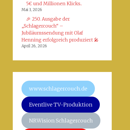
5€ und Millionen Klicks..
Mai 3, 2026
🎉 250. Ausgabe der
„Schlagercouch“ –
Jubiläumssendung mit Olaf
Henning erfolgreich produziert 🎤
April 26, 2026
www.schlagercouch.de
Eventlive TV-Produktion
NRWision Schlagercouch