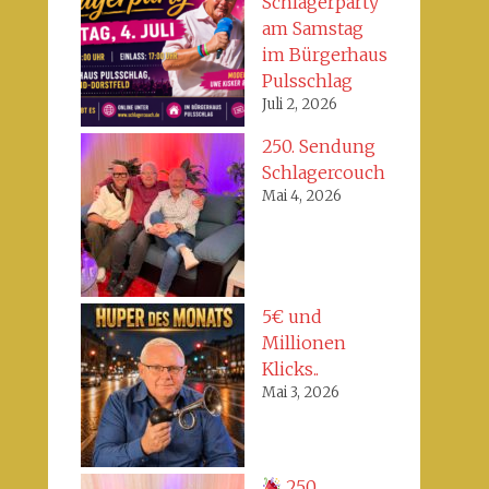
Schlagerparty
am Samstag
im Bürgerhaus
Pulsschlag
Juli 2, 2026
250. Sendung
Schlagercouch
Mai 4, 2026
5€ und
Millionen
Klicks..
Mai 3, 2026
250.