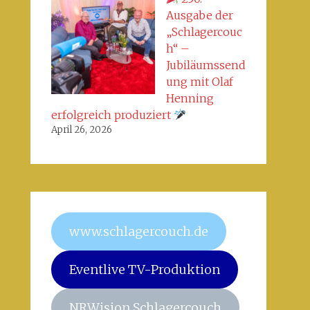
Ausgabe der
„Schlagercouc
h“ –
Jubiläumssend
ung mit Olaf
Henning
erfolgreich produziert
April 26, 2026
www.schlagercouch.de
Eventlive TV-Produktion
NRWision Schlagercouch