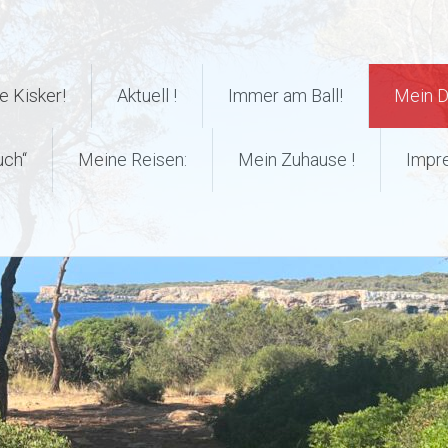
 Kisker!
Aktuell !
Immer am Ball!
Mein 
uch“
Meine Reisen:
Mein Zuhause !
Impr