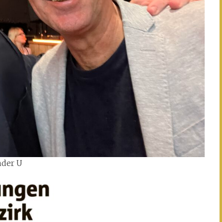
nder U