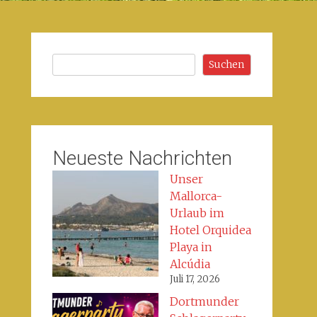
Suchen
Suchen
Neueste Nachrichten
Unser
Mallorca-
Urlaub im
Hotel Orquidea
Playa in
Alcúdia
Juli 17, 2026
Dortmunder