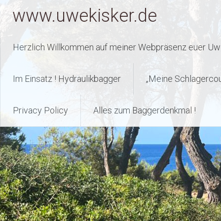
Zum
www.uwekisker.de
Inhalt
springen
Herzlich Willkommen auf meiner Webpräsenz euer Uwe
Im Einsatz ! Hydraulikbagger
„Meine Schlagerco
Privacy Policy
Alles zum Baggerdenkmal !