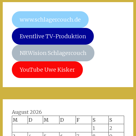
www.schlagercouch.de
Eventlive TV-Produktion
NRWision Schlagercouch
YouTube Uwe Kisker
August 2026
M
D
M
D
F
S
S
1
2