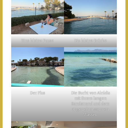
Eine kleine Pause
Die kleine Brücke
Der Flus
Die Bucht von Alcúdia
mit ihrem langen
Sandstrand und dem
angenehm warmen
Wasser.