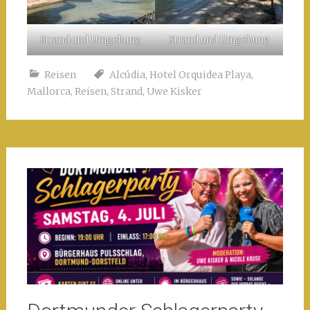
Strand und Umgebung
Strand und Umgebung
Reisen
Alcúdia
,
Hotel Orquidea Playa
,
Mallorca
,
Reisen
,
Strand
,
Uwe Kisker