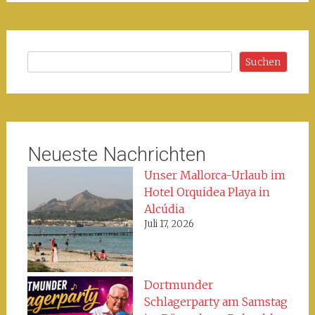
Suchen
Suchen
Neueste Nachrichten
Unser Mallorca-Urlaub im
Hotel Orquidea Playa in
Alcúdia
Juli 17, 2026
Dortmunder
Schlagerparty am Samstag