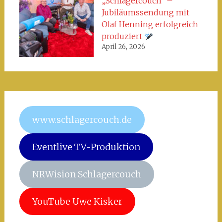
„Schlagercouch“ –
Jubiläumssendung mit
Olaf Henning erfolgreich
produziert
April 26, 2026
www.schlagercouch.de
Eventlive TV-Produktion
NRWision Schlagercouch
YouTube Uwe Kisker