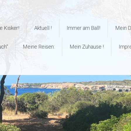
 Kisker!
Aktuell !
Immer am Ball!
Mein 
uch“
Meine Reisen:
Mein Zuhause !
Impr