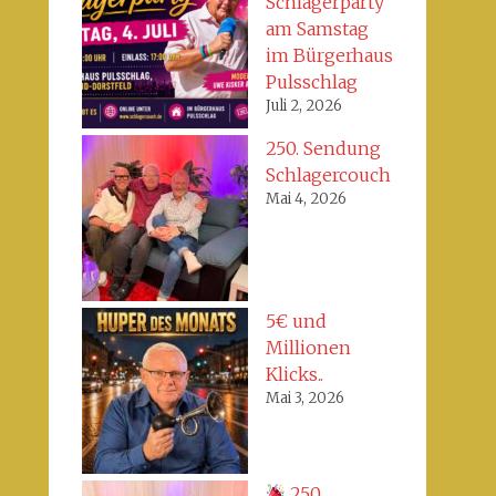
Schlagerparty
am Samstag
im Bürgerhaus
Pulsschlag
Juli 2, 2026
250. Sendung
Schlagercouch
Mai 4, 2026
5€ und
Millionen
Klicks..
Mai 3, 2026
250.