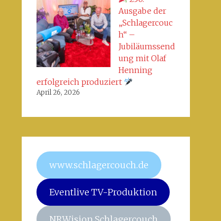
Ausgabe der
„Schlagercouc
h“ –
Jubiläumssend
ung mit Olaf
Henning
erfolgreich produziert
April 26, 2026
www.schlagercouch.de
Eventlive TV-Produktion
NRWision Schlagercouch