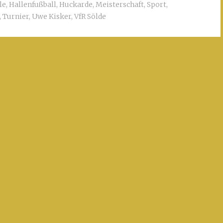
le
,
Hallenfußball
,
Huckarde
,
Meisterschaft
,
Sport
,
,
Turnier
,
Uwe Kisker
,
VfR Sölde