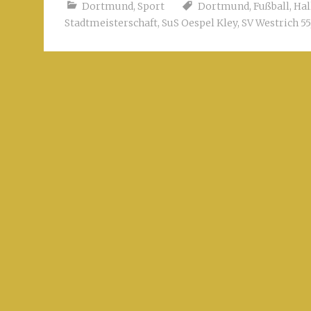
Dortmund
,
Sport
Dortmund
,
Fußball
,
Hal
Stadtmeisterschaft
,
SuS Oespel Kley
,
SV Westrich 55