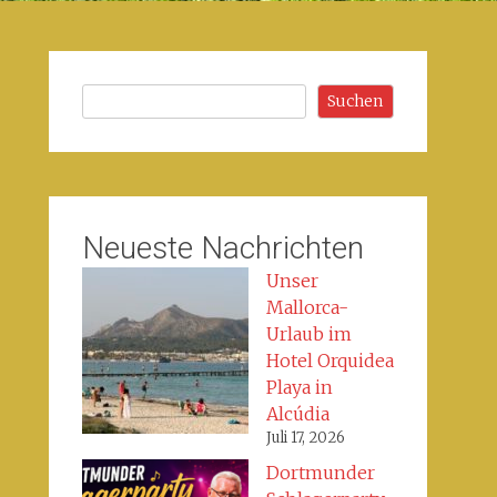
Suchen
Suchen
Neueste Nachrichten
Unser
Mallorca-
Urlaub im
Hotel Orquidea
Playa in
Alcúdia
Juli 17, 2026
Dortmunder