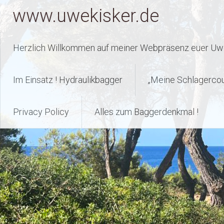
Zum
www.uwekisker.de
Inhalt
springen
Herzlich Willkommen auf meiner Webpräsenz euer Uwe
Im Einsatz ! Hydraulikbagger
„Meine Schlagerco
Privacy Policy
Alles zum Baggerdenkmal !