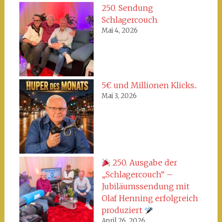
250. Sendung
Schlagercouch
Mai 4, 2026
5€ und Millionen Klicks..
Mai 3, 2026
250. Ausgabe der
„Schlagercouch“ –
Jubiläumssendung mit
Olaf Henning erfolgreich
produziert
April 26, 2026