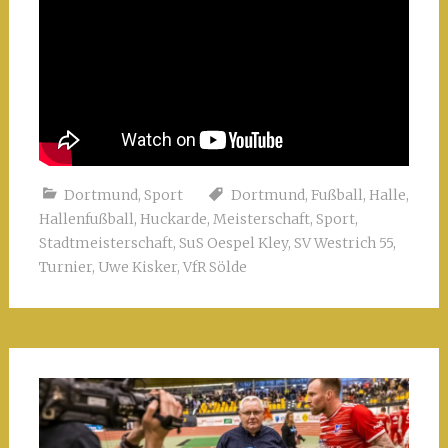
Dortmund
,
Sport
Dortmund
,
Fußball
,
Halle
,
Hallenfußball
,
Huckarde
,
Meisterschaft
,
Sport
,
Stadtmeisterschaft
,
SuS Oespel Kley
,
SV Westrich 55
,
Turnier
,
Uwe Kisker
,
VfR Sölde