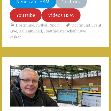
Neues zur HSM
Technik
YouTube
Videos HSM
Dortmund
,
Fußball
,
Sport
Dortmund
,
Event
Live
,
Hallenfußball
,
Stadtmeisterschaft
,
Uwe
Kisker