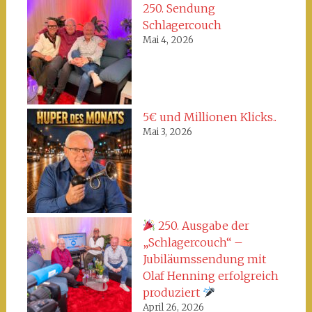
250. Sendung
Schlagercouch
Mai 4, 2026
5€ und Millionen Klicks..
Mai 3, 2026
250. Ausgabe der
„Schlagercouch“ –
Jubiläumssendung mit
Olaf Henning erfolgreich
produziert
April 26, 2026