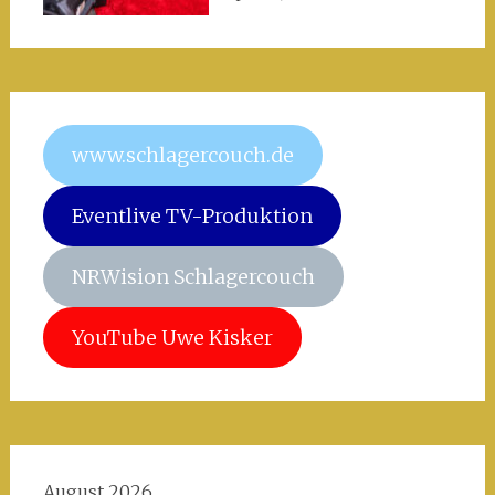
www.schlagercouch.de
Eventlive TV-Produktion
NRWision Schlagercouch
YouTube Uwe Kisker
August 2026