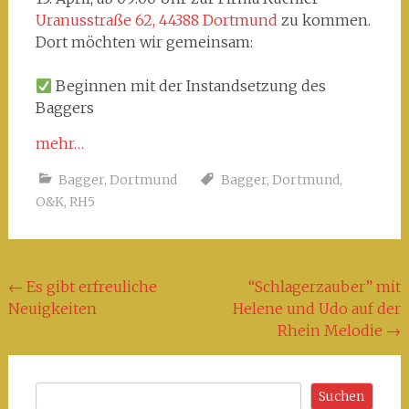
Uranusstraße 62, 44388 Dortmund
zu kommen.
Dort möchten wir gemeinsam:
Beginnen mit der Instandsetzung des
Baggers
mehr…
Bagger
,
Dortmund
Bagger
,
Dortmund
,
O&K
,
RH5
Beitragsnavigation
←
Es gibt erfreuliche
“Schlagerzauber” mit
Neuigkeiten
Helene und Udo auf der
Rhein Melodie
→
Suchen
Suchen