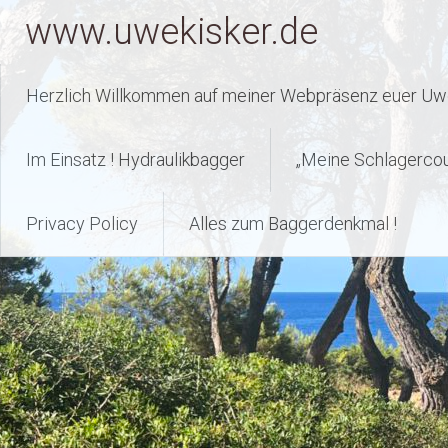
Zum
www.uwekisker.de
Inhalt
springen
Herzlich Willkommen auf meiner Webpräsenz euer Uwe
Im Einsatz ! Hydraulikbagger
„Meine Schlagerco
Privacy Policy
Alles zum Baggerdenkmal !