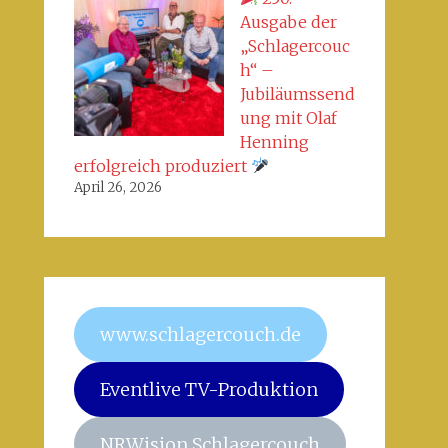
Ausgabe der
„Schlagercouc
h“ –
Jubiläumssend
ung mit Olaf
Henning
erfolgreich produziert
April 26, 2026
www.schlagercouch.de
Eventlive TV-Produktion
NRWision Schlagercouch