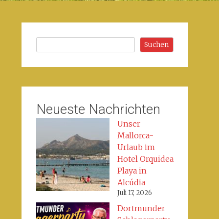
Suchen
Suchen
Neueste Nachrichten
Unser
Mallorca-
Urlaub im
Hotel Orquidea
Playa in
Alcúdia
Juli 17, 2026
Dortmunder