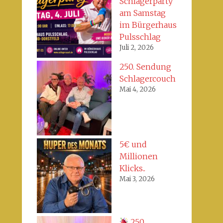
Schlagerparty
am Samstag
im Bürgerhaus
Pulsschlag
Juli 2, 2026
250. Sendung
Schlagercouch
Mai 4, 2026
5€ und
Millionen
Klicks..
Mai 3, 2026
250.