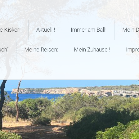
 Kisker!
Aktuell !
Immer am Ball!
Mein 
uch“
Meine Reisen:
Mein Zuhause !
Impr