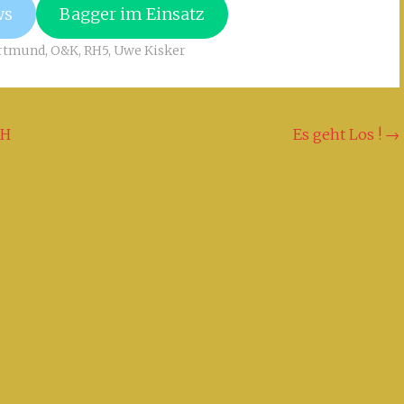
ws
Bagger im Einsatz
rtmund
,
O&K
,
RH5
,
Uwe Kisker
RH
Es geht Los !
→