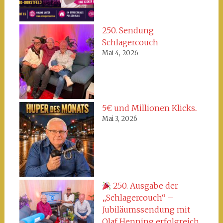
250. Sendung
Schlagercouch
Mai 4, 2026
5€ und Millionen Klicks..
Mai 3, 2026
250. Ausgabe der
„Schlagercouch“ –
Jubiläumssendung mit
Olaf Henning erfolgreich