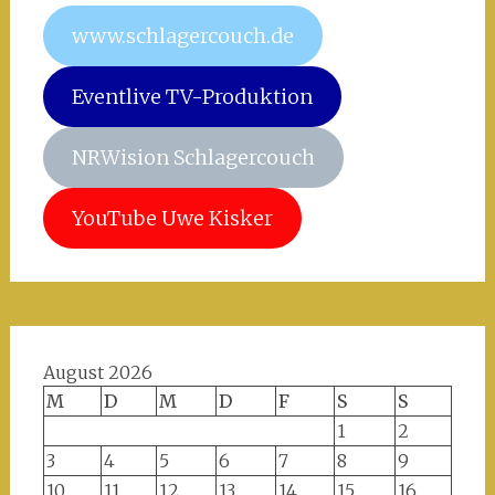
www.schlagercouch.de
Eventlive TV-Produktion
NRWision Schlagercouch
YouTube Uwe Kisker
August 2026
M
D
M
D
F
S
S
1
2
3
4
5
6
7
8
9
10
11
12
13
14
15
16