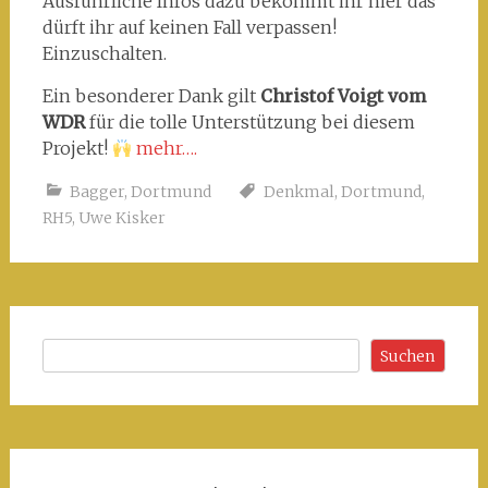
Ausführliche Infos dazu bekommt ihr hier das
dürft ihr auf keinen Fall verpassen!
Einzuschalten.
Ein besonderer Dank gilt
Christof Voigt vom
WDR
für die tolle Unterstützung bei diesem
Projekt!
mehr….
Bagger
,
Dortmund
Denkmal
,
Dortmund
,
RH5
,
Uwe Kisker
Suchen
Suchen