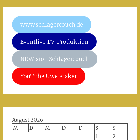
www.schlagercouch.de
Eventlive TV-Produktion
NRWision Schlagercouch
YouTube Uwe Kisker
August 2026
M
D
M
D
F
S
S
1
2