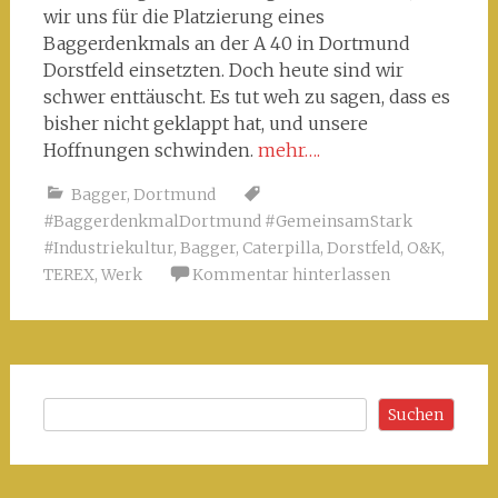
wir uns für die Platzierung eines
Baggerdenkmals an der A 40 in Dortmund
Dorstfeld einsetzten. Doch heute sind wir
schwer enttäuscht. Es tut weh zu sagen, dass es
bisher nicht geklappt hat, und unsere
Hoffnungen schwinden.
mehr….
Bagger
,
Dortmund
#BaggerdenkmalDortmund #GemeinsamStark
#Industriekultur
,
Bagger
,
Caterpilla
,
Dorstfeld
,
O&K
,
TEREX
,
Werk
Kommentar hinterlassen
Suchen
Suchen