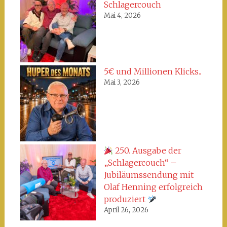
Schlagercouch
Mai 4, 2026
5€ und Millionen Klicks..
Mai 3, 2026
250. Ausgabe der
„Schlagercouch“ –
Jubiläumssendung mit
Olaf Henning erfolgreich
produziert
April 26, 2026