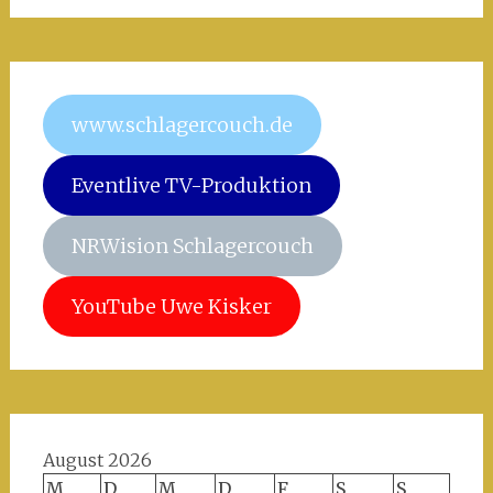
www.schlagercouch.de
Eventlive TV-Produktion
NRWision Schlagercouch
YouTube Uwe Kisker
August 2026
M
D
M
D
F
S
S