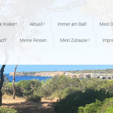
 Kisker!
Aktuell !
Immer am Ball!
Mein 
uch“
Meine Reisen:
Mein Zuhause !
Impr