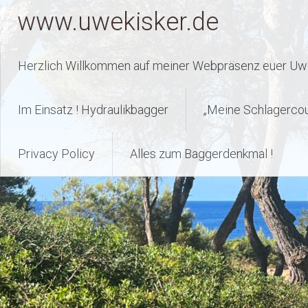
Zum
www.uwekisker.de
Inhalt
springen
Herzlich Willkommen auf meiner Webpräsenz euer Uwe
Im Einsatz ! Hydraulikbagger
„Meine Schlagerco
Privacy Policy
Alles zum Baggerdenkmal !