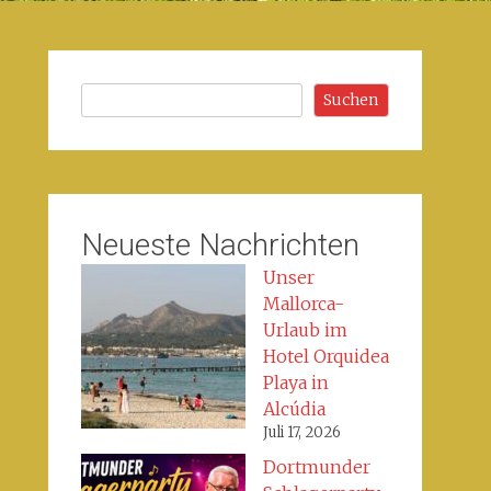
Suchen
Suchen
Neueste Nachrichten
Unser
Mallorca-
Urlaub im
Hotel Orquidea
Playa in
Alcúdia
Juli 17, 2026
Dortmunder