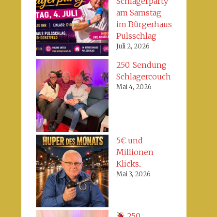
Schlagerparty
am Samstag
im Bürgerhaus
Pulsschlag
Juli 2, 2026
250. Sendung
Schlagercouch
Mai 4, 2026
5€ und
Millionen
Klicks..
Mai 3, 2026
250.