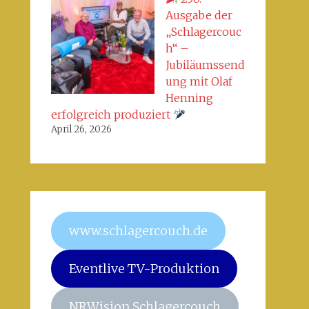
Ausgabe der
„Schlagercouc
h“ –
Jubiläumssend
ung mit Olaf
Henning
erfolgreich produziert
April 26, 2026
www.schlagercouch.de
Eventlive TV-Produktion
NRWision Schlagercouch