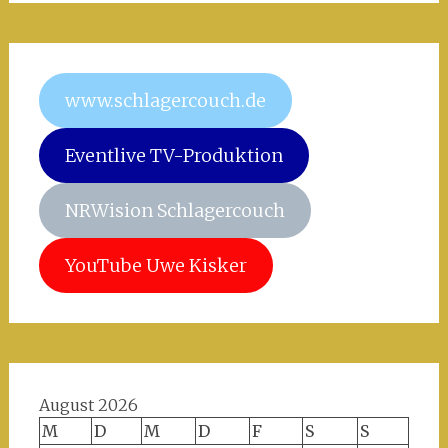
www.schlagercouch.de
Eventlive TV-Produktion
NRWision Schlagercouch
YouTube Uwe Kisker
August 2026
M
D
M
D
F
S
S