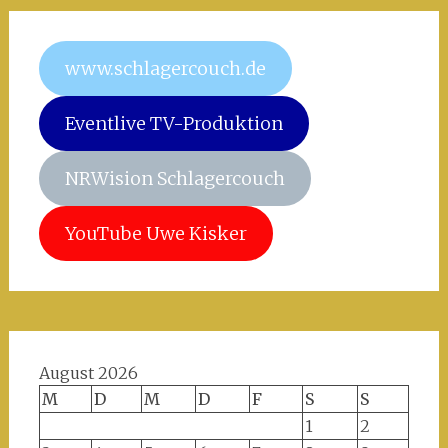
www.schlagercouch.de
Eventlive TV-Produktion
NRWision Schlagercouch
YouTube Uwe Kisker
August 2026
M
D
M
D
F
S
S
1
2