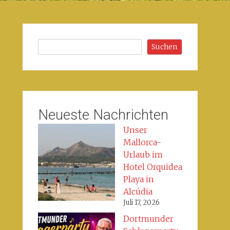
Suchen
Suchen
Neueste Nachrichten
Unser
Mallorca-
Urlaub im
Hotel Orquidea
Playa in
Alcúdia
Juli 17, 2026
Dortmunder