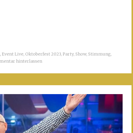
,
Event Live
,
Oktoberfest 2023
,
Party
,
Show
,
Stimmung
,
entar hinterlassen