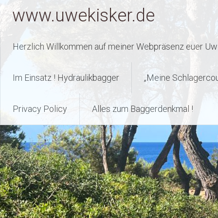
Zum
www.uwekisker.de
Inhalt
springen
Herzlich Willkommen auf meiner Webpräsenz euer Uwe
Im Einsatz ! Hydraulikbagger
„Meine Schlagerco
Privacy Policy
Alles zum Baggerdenkmal !