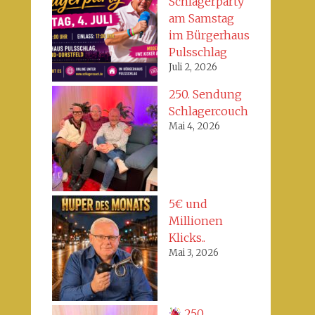
Schlagerparty
am Samstag
im Bürgerhaus
Pulsschlag
Juli 2, 2026
250. Sendung
Schlagercouch
Mai 4, 2026
5€ und
Millionen
Klicks..
Mai 3, 2026
250.