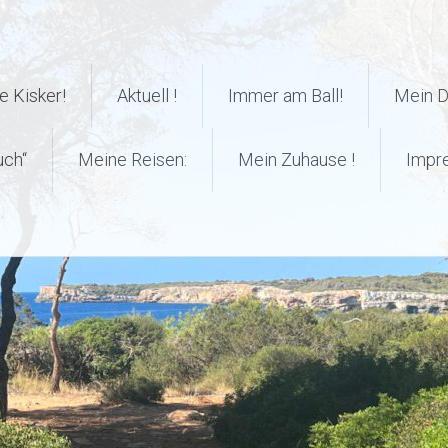
 Kisker!
Aktuell !
Immer am Ball!
Mein 
uch“
Meine Reisen:
Mein Zuhause !
Impr