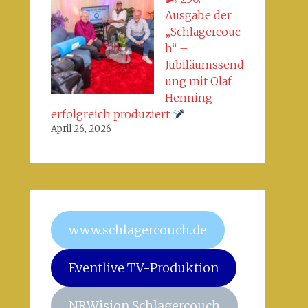
Ausgabe der
„Schlagercouc
h“ –
Jubiläumssend
ung mit Olaf
Henning
erfolgreich produziert
April 26, 2026
www.schlagercouch.de
Eventlive TV-Produktion
NRWision Schlagercouch