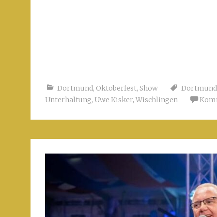
Dortmund
,
Oktoberfest
,
Show
Dortmund
Unterhaltung
,
Uwe Kisker
,
Wischlingen
Komm