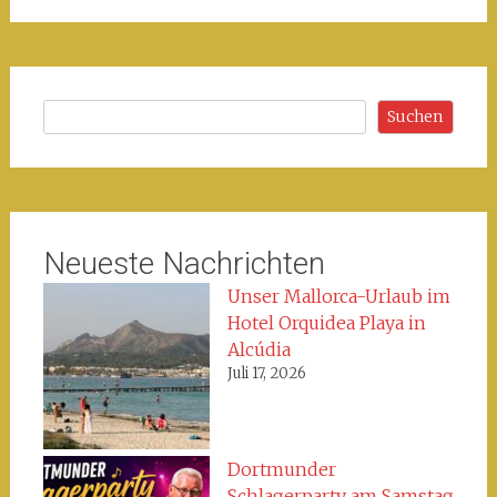
Suchen
Suchen
Neueste Nachrichten
Unser Mallorca-Urlaub im
Hotel Orquidea Playa in
Alcúdia
Juli 17, 2026
Dortmunder
Schlagerparty am Samstag