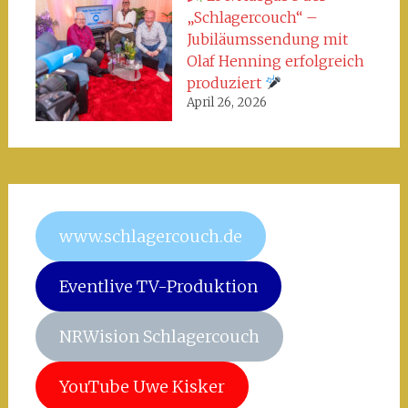
„Schlagercouch“ –
Jubiläumssendung mit
Olaf Henning erfolgreich
produziert
April 26, 2026
www.schlagercouch.de
Eventlive TV-Produktion
NRWision Schlagercouch
YouTube Uwe Kisker