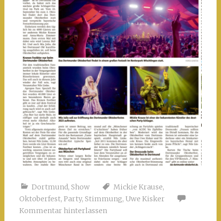
Dortmund
,
Show
Mickie Krause
,
Oktoberfest
,
Party
,
Stimmung
,
Uwe Kisker
Kommentar hinterlassen