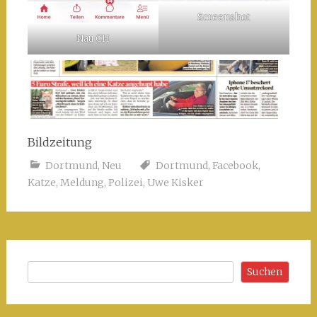
Screenshot
Nau CH
Bildzeitung
Dortmund
,
Neu
Dortmund
,
Facebook
,
Katze
,
Meldung
,
Polizei
,
Uwe Kisker
Suchen
Suchen