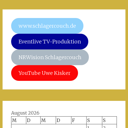
www.schlagercouch.de
Eventlive TV-Produktion
NRWision Schlagercouch
YouTube Uwe Kisker
August 2026
M
D
M
D
F
S
S
1
2