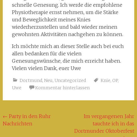
schnelle Genesung. Ich werde die empfohlene
Physiotherapie ernst nehmen, um die Stärke
und Beweglichkeit meines Knies
wiederherzustellen und bald wieder meinen
gewohnten Aktivitäten nachgehen zu können.
Ich möchte mich an dieser Stelle auch bei euch
allen bedanken für die vielen
Genesungswünsche, die mich erreicht haben.
Vielen vielen Dank, euer Uwe
Dortmund
,
Neu
,
Uncategorized
Knie
,
OP
,
Uwe
Kommentar hinterlassen
Beitragsnavigation
←
Party in den Ruhr
Im vergangenen Jahr
Nachrichten
tauchte ich in das
Dortmunder Oktoberfest