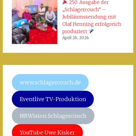
250. Ausgabe der
„Schlagercouch“ –
Jubiläumssendung mit
Olaf Henning erfolgreich
produziert
April 26, 2026
www.schlagercouch.de
Eventlive TV-Produktion
NRWision Schlagercouch
YouTube Uwe Kisker