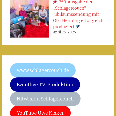
250. Ausgabe der
„Schlagercouch“ –
Jubiläumssendung mit
Olaf Henning erfolgreich
produziert
April 26, 2026
www.schlagercouch.de
Eventlive TV-Produktion
NRWision Schlagercouch
YouTube Uwe Kisker