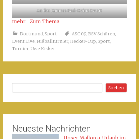
An der Kamera Karl-Heinz Ewert
mehr… Zum Thema
Dortmund
,
Sport
ASC 09
,
BSV Schüren
,
Event Live
,
Fußballturnier
,
Hecker-Cup
,
Sport
,
Turnier
,
Uwe Kisker
Suchen
Suchen
Neueste Nachrichten
Unser Mallorca-Urlaub im