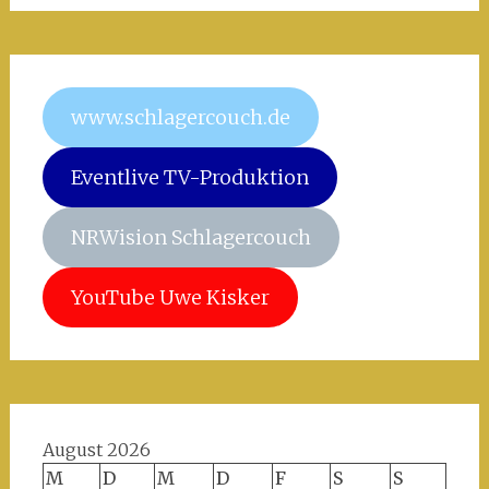
www.schlagercouch.de
Eventlive TV-Produktion
NRWision Schlagercouch
YouTube Uwe Kisker
August 2026
M
D
M
D
F
S
S