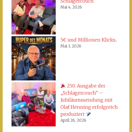
Schlagercouch
Mai 4, 2026
5€ und Millionen Klicks..
Mai 3, 2026
250. Ausgabe der
„Schlagercouch“ –
Jubiläumssendung mit
Olaf Henning erfolgreich
produziert
April 26, 2026