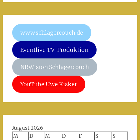
www.schlagercouch.de
Eventlive TV-Produktion
NRWision Schlagercouch
YouTube Uwe Kisker
August 2026
M
D
M
D
F
S
S