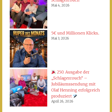
Schlagercouch
Mai 4, 2026
5€ und Millionen Klicks..
Mai 3, 2026
250. Ausgabe der
„Schlagercouch“ –
Jubiläumssendung mit
Olaf Henning erfolgreich
produziert
April 26, 2026