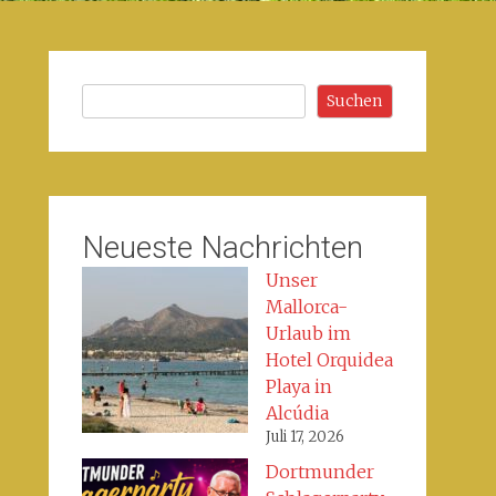
Suchen
Suchen
Neueste Nachrichten
Unser
Mallorca-
Urlaub im
Hotel Orquidea
Playa in
Alcúdia
Juli 17, 2026
Dortmunder