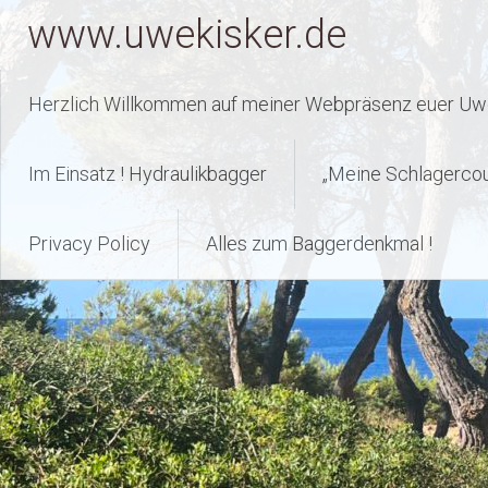
Zum
www.uwekisker.de
Inhalt
springen
Herzlich Willkommen auf meiner Webpräsenz euer Uwe
Im Einsatz ! Hydraulikbagger
„Meine Schlagerco
Privacy Policy
Alles zum Baggerdenkmal !