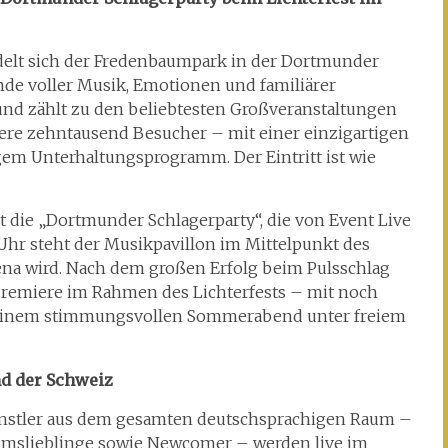
delt sich der Fredenbaumpark in der Dortmunder
nde voller Musik, Emotionen und familiärer
und zählt zu den beliebtesten Großveranstaltungen
rere zehntausend Besucher – mit einer einzigartigen
gem Unterhaltungsprogramm. Der Eintritt ist wie
 die „Dortmunder Schlagerparty“, die von Event Live
 Uhr steht der Musikpavillon im Mittelpunkt des
na wird. Nach dem großen Erfolg beim Pulsschlag
Premiere im Rahmen des Lichterfests – mit noch
einem stimmungsvollen Sommerabend unter freiem
nd der Schweiz
ünstler aus dem gesamten deutschsprachigen Raum –
umslieblinge sowie Newcomer – werden live im