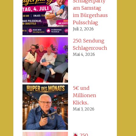
Schlagerparty
am Samstag
im Bürgerhaus
Pulsschlag
Juli 2, 2026
250. Sendung
Schlagercouch
Mai 4, 2026
5€ und
Millionen
Klicks..
Mai 3, 2026
250.