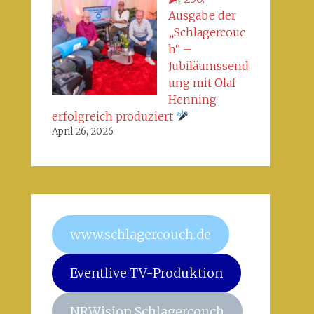
Ausgabe der
„Schlagercouc
h“ –
Jubiläumssend
ung mit Olaf
Henning
erfolgreich produziert
April 26, 2026
www.schlagercouch.de
Eventlive TV-Produktion
NRWision Schlagercouch