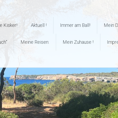
 Kisker!
Aktuell !
Immer am Ball!
Mein 
uch“
Meine Reisen:
Mein Zuhause !
Impr