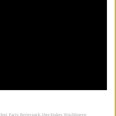
fest
,
Party
,
Revierpark
,
Uwe Kisker
,
Wischlingen