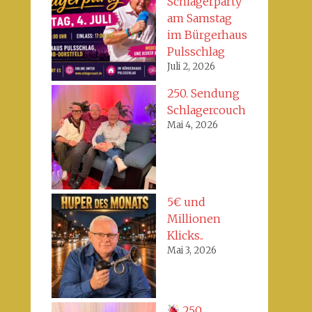
Schlagerparty
am Samstag
im Bürgerhaus
Pulsschlag
Juli 2, 2026
250. Sendung
Schlagercouch
Mai 4, 2026
5€ und
Millionen
Klicks..
Mai 3, 2026
250.