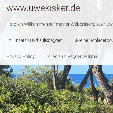
Zum
www.uwekisker.de
Inhalt
springen
Herzlich Willkommen auf meiner Webpräsenz euer Uwe
Im Einsatz ! Hydraulikbagger
„Meine Schlagerco
Privacy Policy
Alles zum Baggerdenkmal !