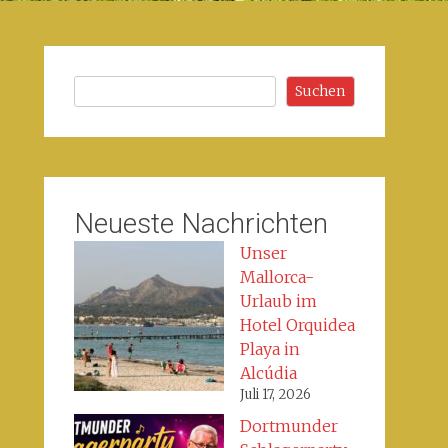
Suchen
Suchen
Neueste Nachrichten
Unser
Mallorca-
Urlaub im
Hotel Orquidea
Playa in
Alcúdia
Juli 17, 2026
Dortmunder