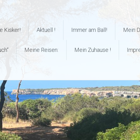
 Kisker!
Aktuell !
Immer am Ball!
Mein 
uch“
Meine Reisen:
Mein Zuhause !
Impr