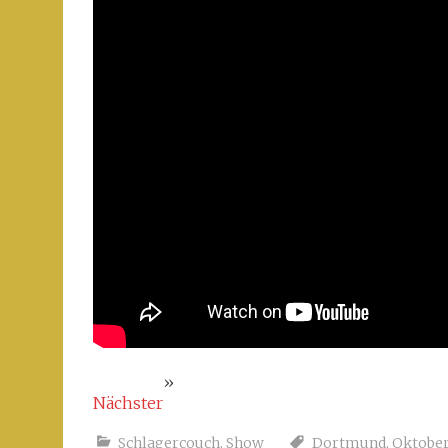
»
Nächster
Schlagercouch
,
Show
Dortmund
,
Oktober