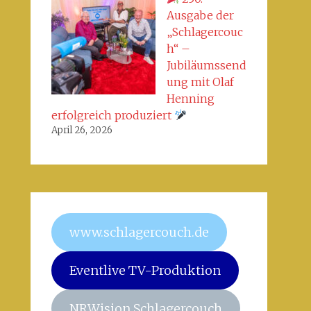
Ausgabe der
„Schlagercouc
h“ –
Jubiläumssend
ung mit Olaf
Henning
erfolgreich produziert
April 26, 2026
www.schlagercouch.de
Eventlive TV-Produktion
NRWision Schlagercouch