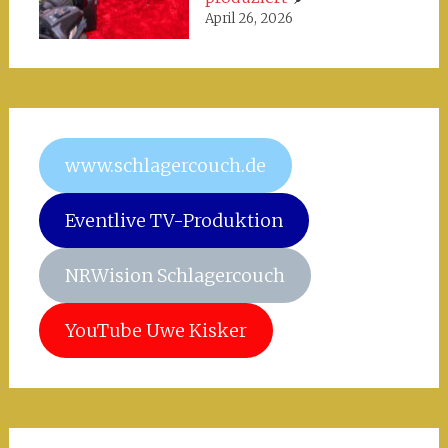
April 26, 2026
www.schlagercouch.de
Eventlive TV-Produktion
NRWision Schlagercouch
YouTube Uwe Kisker