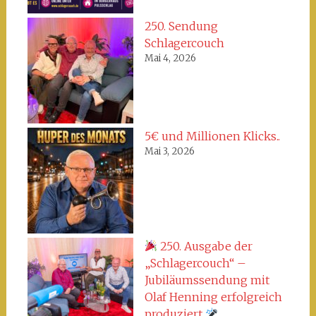
250. Sendung
Schlagercouch
Mai 4, 2026
5€ und Millionen Klicks..
Mai 3, 2026
250. Ausgabe der
„Schlagercouch“ –
Jubiläumssendung mit
Olaf Henning erfolgreich
produziert