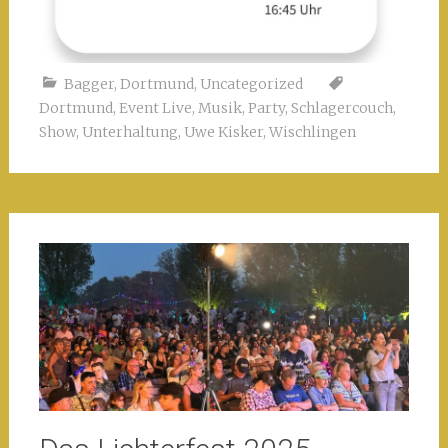
Bagger
,
Dortmund
,
Uncategorized
Dortmund
,
Event Live
,
Musik
,
Party
,
Schlagercouch
,
Show
,
Unterhaltung
,
Uwe Kisker
,
Wischlingen