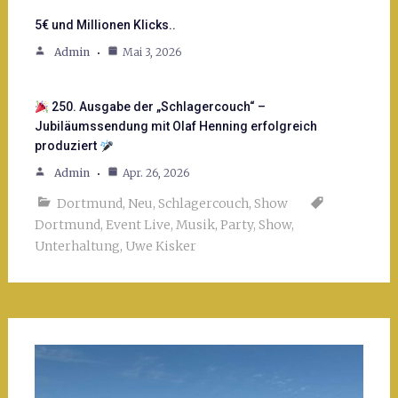
5€ und Millionen Klicks..
Admin
Mai 3, 2026
250. Ausgabe der „Schlagercouch“ –
Jubiläumssendung mit Olaf Henning erfolgreich
produziert
Admin
Apr. 26, 2026
Dortmund
,
Neu
,
Schlagercouch
,
Show
Dortmund
,
Event Live
,
Musik
,
Party
,
Show
,
Unterhaltung
,
Uwe Kisker