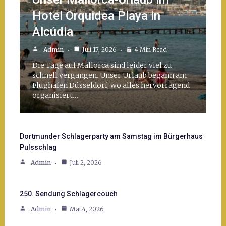
Hotel Orquidea Playa in
Alcúdia
Admin
Juli 17, 2026
4 Min Read
Die Tage auf Mallorca sind leider viel zu
schnell vergangen. Unser Urlaub begann am
Flughafen Düsseldorf, wo alles hervorragend
organisiert…
Dortmunder Schlagerparty am Samstag im Bürgerhaus
Pulsschlag
Admin
Juli 2, 2026
250. Sendung Schlagercouch
Admin
Mai 4, 2026