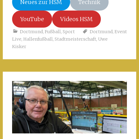
Neues zur HSM
Technik
YouTube
Videos HSM
Dortmund
,
Fußball
,
Sport
Dortmund
,
Event
Live
,
Hallenfußball
,
Stadtmeisterschaft
,
Uwe
Kisker