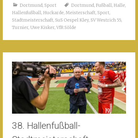
Dortmund
,
Sport
Dortmund
,
Fußball
,
Halle
,
Hallenfußball
,
Huckarde
,
Meisterschaft
,
Sport
,
Stadtmeisterschaft
,
SuS Oespel Kley
,
SV Westrich 55
,
Turnier
,
Uwe Kisker
,
VfR Sölde
38. Hallenfußball-