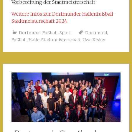
Vorbereitung der Stadtmeisterschaft
Weitere Infos zur Dortmunder Hallenfußball-
Stadtmeisterschaft 20
24
Dortmund
,
Fußball
,
Sport
Dortmund
,
Fußball
,
Halle
,
Stadtmeisterschaft
,
Uwe Kisker