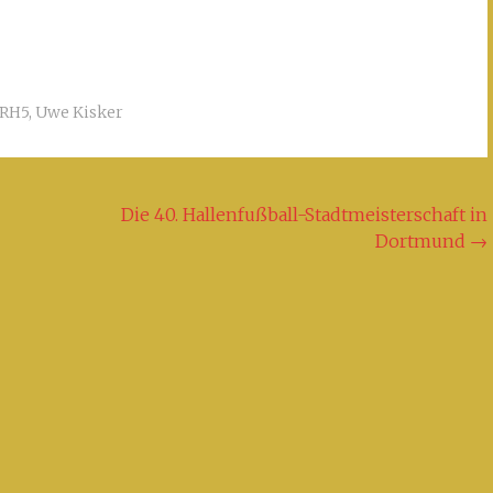
RH5
,
Uwe Kisker
Die 40. Hallenfußball-Stadtmeisterschaft in
Dortmund
→