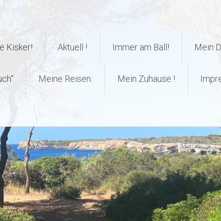
 Kisker!
Aktuell !
Immer am Ball!
Mein 
uch“
Meine Reisen:
Mein Zuhause !
Impr