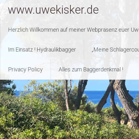
Zum
www.uwekisker.de
Inhalt
springen
Herzlich Willkommen auf meiner Webpräsenz euer Uwe
Im Einsatz ! Hydraulikbagger
„Meine Schlagerco
Privacy Policy
Alles zum Baggerdenkmal !