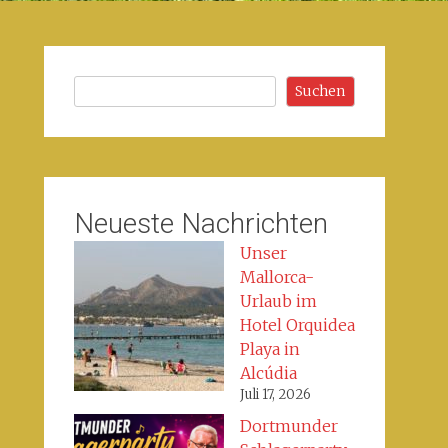
Suchen
Suchen
Neueste Nachrichten
Unser
Mallorca-
Urlaub im
Hotel Orquidea
Playa in
Alcúdia
Juli 17, 2026
Dortmunder