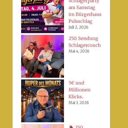
Schlagerparty
am Samstag
im Bürgerhaus
Pulsschlag
Juli 2, 2026
250. Sendung
Schlagercouch
Mai 4, 2026
5€ und
Millionen
Klicks..
Mai 3, 2026
250.