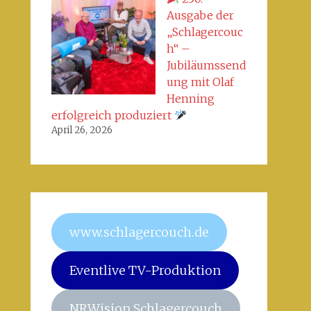
Ausgabe der
„Schlagercouc
h“ –
Jubiläumssend
ung mit Olaf
Henning
erfolgreich produziert
April 26, 2026
www.schlagercouch.de
Eventlive TV-Produktion
NRWision Schlagercouch