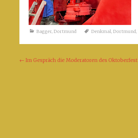
Bagger
,
Dortmund
Denkmal
,
Dortmund
,
Beitragsnavigation
←
Im Gespräch die Moderatoren des Oktoberfest