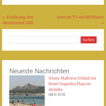
Beitragsnavigation
←
Eröffnung des
Jetzt im TV auf NRWision
Oktoberfest LIVE
→
Suchen
Suchen
Neueste Nachrichten
Unser Mallorca-Urlaub im
Hotel Orquidea Playa in
Alcúdia
Juli 17, 2026