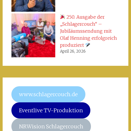
250. Ausgabe der
„Schlagercouch“ –
Jubiläumssendung mit
Olaf Henning erfolgreich
produziert
April 26, 2026
www.schlagercouch.de
Eventlive TV-Produktion
NRWision Schlagercouch