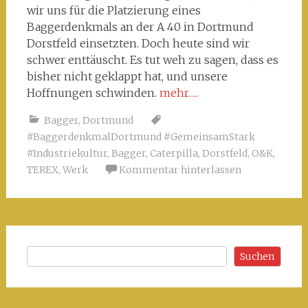
wir uns für die Platzierung eines
Baggerdenkmals an der A 40 in Dortmund
Dorstfeld einsetzten. Doch heute sind wir
schwer enttäuscht. Es tut weh zu sagen, dass es
bisher nicht geklappt hat, und unsere
Hoffnungen schwinden.
mehr….
Bagger
,
Dortmund
#BaggerdenkmalDortmund #GemeinsamStark
#Industriekultur
,
Bagger
,
Caterpilla
,
Dorstfeld
,
O&K
,
TEREX
,
Werk
Kommentar hinterlassen
Suchen
Suchen