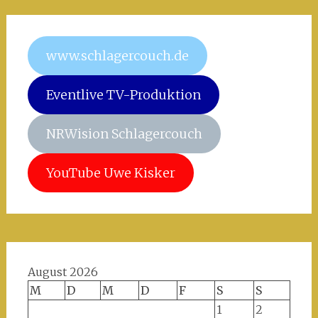
www.schlagercouch.de
Eventlive TV-Produktion
NRWision Schlagercouch
YouTube Uwe Kisker
August 2026
M
D
M
D
F
S
S
1
2